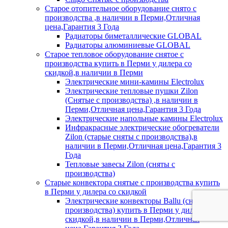
Старое отопительное оборудование снято с
производства ,в наличии в Перми,Отличная
цена,Гарантия 3 Года
Радиаторы биметаллические GLOBAL
Радиаторы алюминиевые GLOBAL
Старое тепловое оборудование снятое с
производства купить в Перми у дилера со
скидкой,в наличии в Перми
Электрические мини-камины Electrolux
Электрические тепловые пушки Zilon
(Снятые с производства) ,в наличии в
Перми,Отличная цена,Гарантия 3 Года
Электрические напольные камины Electrolux
Инфракрасные электрические обогреватели
Zilon (старые сняты с производства),в
наличии в Перми,Отличная цена,Гарантия 3
Года
Тепловые завесы Zilon (сняты с
производства)
Старые конвектора снятые с производства купить
в Перми у дилера со скидкой
Электрические конвекторы Ballu (снятые с
производства) купить в Перми у дилера со
скидкой,в наличии в Перми,Отличная