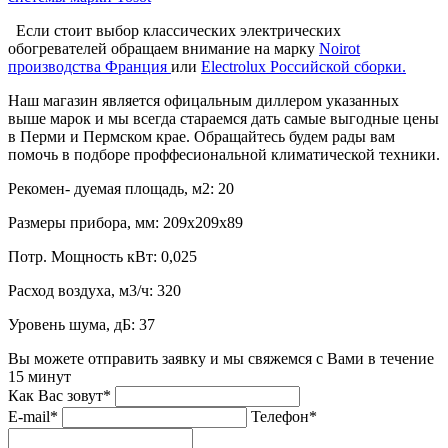
Если стоит выбор классических электрических
обогревателей обращаем внимание на марку
Noirot
производства Франция
или
Electrolux Российской сборки.
Наш магазин является офицальным диллером указанных
выше марок и мы всегда стараемся дать самые выгодные цены
в Перми и Пермском крае. Обращайтесь будем рады вам
помочь в подборе проффесиональной климатической техники.
Рекомен- дуемая площадь, м2:
20
Размеры прибора, мм:
209x209x89
Потр. Мощность кВт:
0,025
Расход воздуха, м3/ч:
320
Уровень шума, дБ:
37
Вы можете отправить заявку и мы свяжемся с Вами в течение
15 минут
Как Вас зовут*
E-mail*
Телефон*