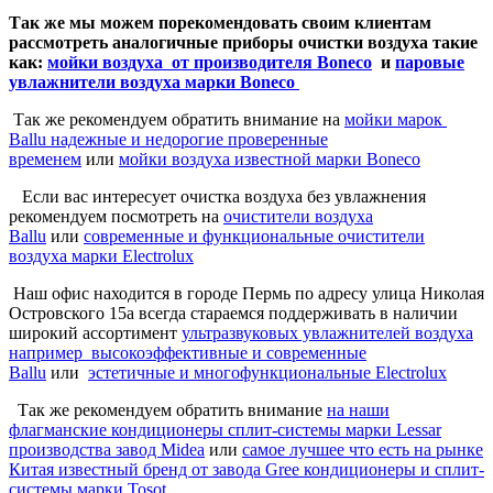
Так же мы можем порекомендовать своим клиентам
рассмотреть аналогичные приборы очистки воздуха такие
как:
мойки воздуха от производителя Boneco
и
паровые
увлажнители воздуха марки Boneco
Так же рекомендуем обратить внимание на
мойки марок
Ballu надежные и недорогие проверенные
временем
или
мойки воздуха известной марки Boneco
Если вас интересует очистка воздуха без увлажнения
рекомендуем посмотреть на
очистители воздуха
Ballu
или
современные и функциональные очистители
воздуха марки Electrolux
Наш офис находится в городе Пермь по адресу улица Николая
Островского 15а всегда стараемся поддерживать в наличии
широкий ассортимент
ультразвуковых увлажнителей воздуха
например высокоэффективные и современные
Ballu
или
эстетичные и многофункциональные Electrolux
Так же рекомендуем обратить внимание
на наши
флагманские кондиционеры сплит-системы марки Lessar
производства завод Midea
или
самое лучшее что есть на рынке
Китая известный бренд от завода Gree кондиционеры и сплит-
системы марки Tosot