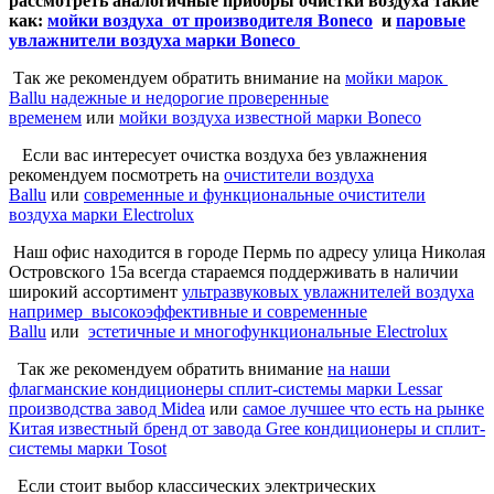
рассмотреть аналогичные приборы очистки воздуха такие
как:
мойки воздуха от производителя Boneco
и
паровые
увлажнители воздуха марки Boneco
Так же рекомендуем обратить внимание на
мойки марок
Ballu надежные и недорогие проверенные
временем
или
мойки воздуха известной марки Boneco
Если вас интересует очистка воздуха без увлажнения
рекомендуем посмотреть на
очистители воздуха
Ballu
или
современные и функциональные очистители
воздуха марки Electrolux
Наш офис находится в городе Пермь по адресу улица Николая
Островского 15а всегда стараемся поддерживать в наличии
широкий ассортимент
ультразвуковых увлажнителей воздуха
например высокоэффективные и современные
Ballu
или
эстетичные и многофункциональные Electrolux
Так же рекомендуем обратить внимание
на наши
флагманские кондиционеры сплит-системы марки Lessar
производства завод Midea
или
самое лучшее что есть на рынке
Китая известный бренд от завода Gree кондиционеры и сплит-
системы марки Tosot
Если стоит выбор классических электрических