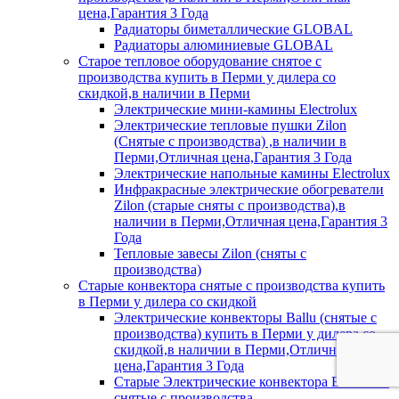
цена,Гарантия 3 Года
Радиаторы биметаллические GLOBAL
Радиаторы алюминиевые GLOBAL
Старое тепловое оборудование снятое с
производства купить в Перми у дилера со
скидкой,в наличии в Перми
Электрические мини-камины Electrolux
Электрические тепловые пушки Zilon
(Снятые с производства) ,в наличии в
Перми,Отличная цена,Гарантия 3 Года
Электрические напольные камины Electrolux
Инфракрасные электрические обогреватели
Zilon (старые сняты с производства),в
наличии в Перми,Отличная цена,Гарантия 3
Года
Тепловые завесы Zilon (сняты с
производства)
Старые конвектора снятые с производства купить
в Перми у дилера со скидкой
Электрические конвекторы Ballu (снятые с
производства) купить в Перми у дилера со
скидкой,в наличии в Перми,Отличная
цена,Гарантия 3 Года
Старые Электрические конвектора Electrolux
снятые с производства