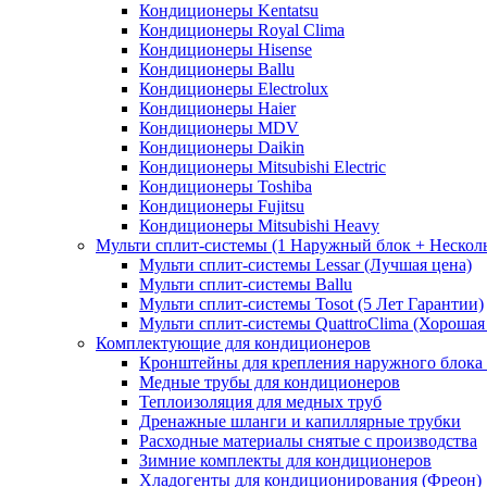
Кондиционеры Kentatsu
Кондиционеры Royal Clima
Кондиционеры Hisense
Кондиционеры Ballu
Кондиционеры Electrolux
Кондиционеры Haier
Кондиционеры MDV
Кондиционеры Daikin
Кондиционеры Mitsubishi Electric
Кондиционеры Toshiba
Кондиционеры Fujitsu
Кондиционеры Mitsubishi Heavy
Мульти сплит-системы (1 Наружный блок + Нескол
Мульти сплит-системы Lessar (Лучшая цена)
Мульти сплит-системы Ballu
Мульти сплит-системы Tosot (5 Лет Гарантии)
Мульти сплит-системы QuattroClima (Хорошая
Комплектующие для кондиционеров
Кронштейны для крепления наружного блока
Медные трубы для кондиционеров
Теплоизоляция для медных труб
Дренажные шланги и капиллярные трубки
Расходные материалы снятые с производства
Зимние комплекты для кондиционеров
Хладогенты для кондиционирования (Фреон)