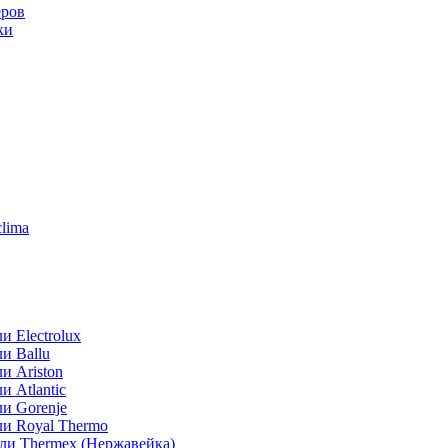
еров
ки
lima
 Electrolux
и Ballu
и Ariston
 Atlantic
и Gorenje
ли Royal Thermo
ли Thermex (Нержавейка)