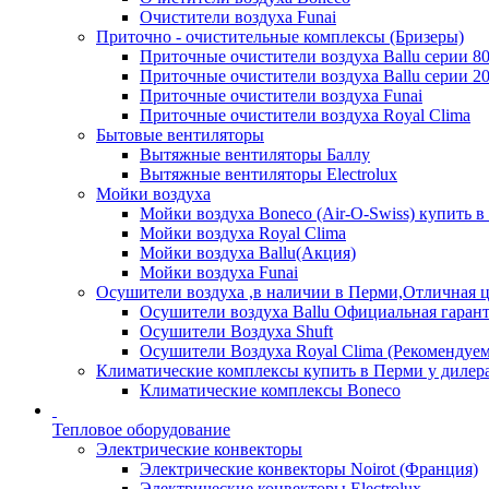
Очистители воздуха Funai
Приточно - очистительные комплексы (Бризеры)
Приточные очистители воздуха Ballu серии 8
Приточные очистители воздуха Ballu серии 2
Приточные очистители воздуха Funai
Приточные очистители воздуха Royal Clima
Бытовые вентиляторы
Вытяжные вентиляторы Баллу
Вытяжные вентиляторы Electrolux
Мойки воздуха
Мойки воздуха Boneco (Air-O-Swiss) купить в
Мойки воздуха Royal Clima
Мойки воздуха Ballu(Акция)
Мойки воздуха Funai
Осушители воздуха ,в наличии в Перми,Отличная ц
Осушители воздуха Ballu Официальная гарант
Осушители Воздуха Shuft
Осушители Воздуха Royal Clima (Рекомендуем
Климатические комплексы купить в Перми у дилера
Климатические комплексы Boneсo
Тепловое оборудование
Электрические конвекторы
Электрические конвекторы Noirot (Франция)
Электрические конвекторы Electrolux