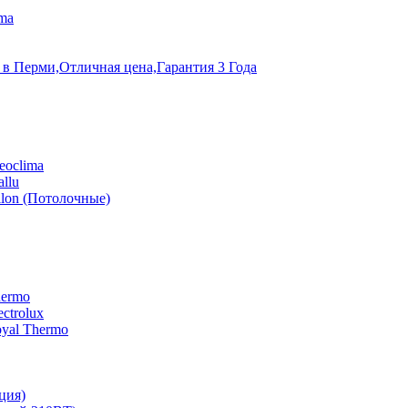
ma
 в Перми,Отличная цена,Гарантия 3 Года
eoclima
llu
lon (Потолочные)
hermo
ctrolux
yal Thermo
ция)