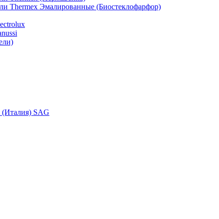
ели Thermex Эмалированные (Биостеклофарфор)
ctrolux
nussi
ели)
i (Италия) SAG