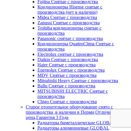
Fujitsu Снятые с производства
Кондиционеры Hisense снятые с
производства (нет в наличии)
Midea Снятые с производства
Zanussi Снятые с производства
Toshiba кондиционеры снятые с
производства
Panasonic снятые с производства
Кондиционеры QuattroClima Снятые с
производства
Electrolux снятые с производства
Daikin Снятые с производства
Haier Снятые с производства
Energolux Снятые с производства
MDV Снятые с производства
Mitsubishi Heavy Снятые с производства
Ballu Снятые с производства
MITSUBISHI ELECTRIC Снятые с
производства
Chigo Снятые с производства
Старое отопительное оборудование снято с
производства ,в наличии в Перми,Отличная
цена,Гарантия 3 Года
Радиаторы биметаллические GLOBAL
Радиаторы алюминиевые GLOBAL