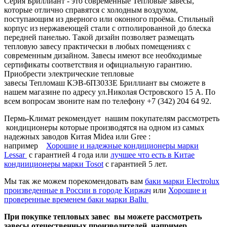
Серия Бриллиант - это современные Тепловые завесы,
которые отлично справятся с холодным воздухом,
поступающим из дверного или оконного проёма. Стильный
корпус из нержавеющей стали с отполированной до блеска
передней панелью. Такой дизайн позволяет размещать
тепловую завесу практически в любых помещениях с
современным дизайном. Завесы имеют все необходимые
сертификаты соответствия и официальную гарантию.
Приобрести электрические тепловые
завесы Тепломаш КЭВ-6П3033Е Бриллиант вы сможете в
нашем магазине по адресу ул.Николая Островского 15 А. По
всем вопросам звоните нам по телефону +7 (342) 204 64 92.
Пермь-Климат рекомендует нашим покупателям рассмотреть
кондиционеры которые производятся на одном из самых
надежных заводов Китая Midea или Gree :
например
Хорошие и надежные кондиционеры марки
Lessar
c гарантией 4 года или
лучшее что есть в Китае
кондииционеры марки Tosot
с гарантией 5 лет.
Мы так же можем порекомендовать вам
баки марки Electrolux
произведенные в России в городе Киржач
или
Хорошие и
проверенные временем баки марки Ballu
При покупке тепловых завес вы можете рассмотреть
завесы отечественных производителей например