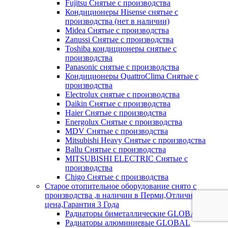
Fujitsu Снятые с производства
Кондиционеры Hisense снятые с
производства (нет в наличии)
Midea Снятые с производства
Zanussi Снятые с производства
Toshiba кондиционеры снятые с
производства
Panasonic снятые с производства
Кондиционеры QuattroClima Снятые с
производства
Electrolux снятые с производства
Daikin Снятые с производства
Haier Снятые с производства
Energolux Снятые с производства
MDV Снятые с производства
Mitsubishi Heavy Снятые с производства
Ballu Снятые с производства
MITSUBISHI ELECTRIC Снятые с
производства
Chigo Снятые с производства
Старое отопительное оборудование снято с
производства ,в наличии в Перми,Отличная
цена,Гарантия 3 Года
Радиаторы биметаллические GLOBAL
Радиаторы алюминиевые GLOBAL