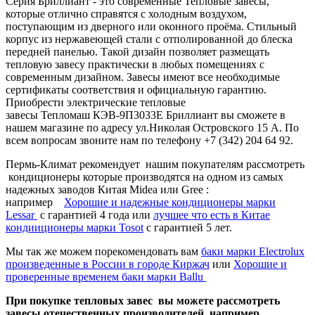
Серия Бриллиант - это современные Тепловые завесы,
которые отлично справятся с холодным воздухом,
поступающим из дверного или оконного проёма. Стильный
корпус из нержавеющей стали с отполированной до блеска
передней панелью. Такой дизайн позволяет размещать
тепловую завесу практически в любых помещениях с
современным дизайном. Завесы имеют все необходимые
сертификаты соответствия и официальную гарантию.
Приобрести электрические тепловые
завесы Тепломаш КЭВ-9П3033Е Бриллиант вы сможете в
нашем магазине по адресу ул.Николая Островского 15 А. По
всем вопросам звоните нам по телефону +7 (342) 204 64 92.
Пермь-Климат рекомендует нашим покупателям рассмотреть
кондиционеры которые производятся на одном из самых
надежных заводов Китая Midea или Gree :
например
Хорошие и надежные кондиционеры марки
Lessar
c гарантией 4 года или
лучшее что есть в Китае
кондииционеры марки Tosot
с гарантией 5 лет.
Мы так же можем порекомендовать вам
баки марки Electrolux
произведенные в России в городе Киржач
или
Хорошие и
проверенные временем баки марки Ballu
При покупке тепловых завес вы можете рассмотреть
завесы отечественных производителей например